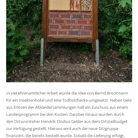
In viel ehrenamtlicher Arbeit wurde die Idee von Bernd Brockmann
für ein Insektenhotel und eine Todholzhecke umgesetzt. Neben Geld
aus Erlösen der Altkleidersammlungen half ein Zuschuss aus einem
Landesprogramm bei den Kosten. Darüber hinaus wurden durch
den Ortsvorsteher Hendrik Clodius Gelder aus dem Ortsteilbudget
zur Verfügung gestellt. Hieraus wird auch die neue Sitzgruppe
finanziert, die bereits bestellt wurde. Sobald die Lieferung erfolgt,