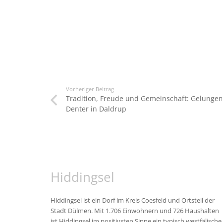
Vorheriger Beitrag
Tradition, Freude und Gemeinschaft: Gelungene
Denter in Daldrup
Hiddingsel
Hiddingsel ist ein Dorf im Kreis Coesfeld und Ortsteil der
Stadt Dülmen. Mit 1.706 Einwohnern und 726 Haushalten
ist Hiddingsel im positivsten Sinne ein typisch westfälische