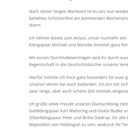
Nach dieser langen Wartezeit ist es uns nun wieder
beliebtes Schützenfest am kommenden Wochenende
feiern.
Ich nehme dieses zum Anlass, unser nunmehr seit
Königspaar Michael und Mareike Armeloh ganz herz
Mit eurem Durchhaltevermögen seid ihr durch eur
Regentschaft in die Geschichtsbücher unseres Ver
Hierfür möchte ich mich ganz besonders für euer 
unseren Verein bei euch bedanken. Ich bin mir sich
zwar lange, aber auch schöne Zeit niemals vergess
Ich grüße voller Freude unseren Diamantkönig Hel
Goldkönigspaar Karl Waltering und Gisela Budke u
Silberkönigspaar Peter und Britta Daldrup. Ihr alle 
Majestäten von Hiddingsel zu sein, wodurch ihr Tei