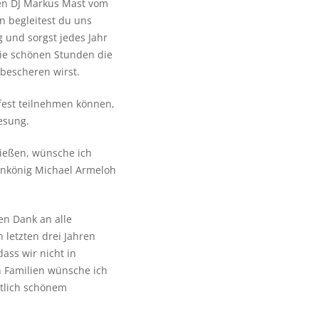
en DJ Markus Mast vom
en begleitest du uns
und sorgst jedes Jahr
die schönen Stunden die
bescheren wirst.
nfest teilnehmen können,
esung.
ießen, wünsche ich
enkönig Michael Armeloh
en Dank an alle
 letzten drei Jahren
ass wir nicht in
n Familien wünsche ich
ntlich schönem