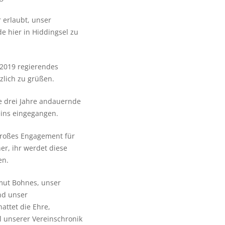
 erlaubt, unser
 hier in Hiddingsel zu
 2019 regierendes
lich zu grüßen.
e drei Jahre andauernde
eins eingegangen.
großes Engagement für
er, ihr werdet diese
en.
mut Bohnes, unser
nd unser
hattet die Ehre,
l unserer Vereinschronik