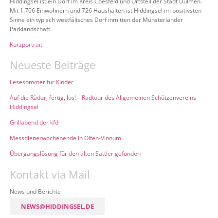
Hiddingsel ist ein Dorf im Kreis Coesfeld und Ortsteil der Stadt Dülmen.
Mit 1.706 Einwohnern und 726 Haushalten ist Hiddingsel im positivsten
Sinne ein typisch westfälisches Dorf inmitten der Münsterländer
Parklandschaft.
Kurzportrait
Neueste Beiträge
Lesesommer für Kinder
Auf die Räder, fertig, los! – Radtour des Allgemeinen Schützenvereins
Hiddingsel
Grillabend der kfd
Messdienerwochenende in Olfen-Vinnum
Übergangslösung für den alten Sattler gefunden
Kontakt via Mail
News und Berichte
NEWS@HIDDINGSEL.DE