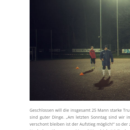
Geschlossen will die insgesamt 25 Mann starke Tru
sind guter Dinge. „Am letzten Sonntag sind wir i
verschont bleiben ist der Aufstieg möglich!“ so der 