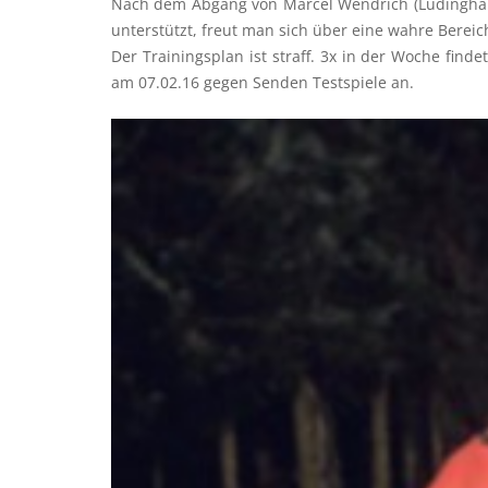
Nach dem Abgang von Marcel Wendrich (Lüdinghaus
unterstützt, freut man sich über eine wahre Bere
Der Trainingsplan ist straff. 3x in der Woche fin
am 07.02.16 gegen Senden Testspiele an.