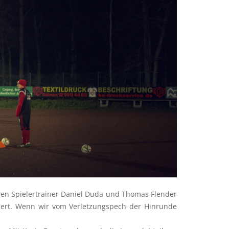
iden Spielertrainer Daniel Duda und Thomas Flender
iviert. Wenn wir vom Verletzungspech der Hinrunde