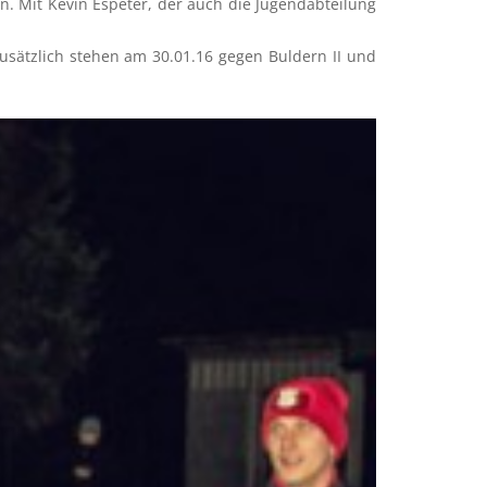
 Mit Kevin Espeter, der auch die Jugendabteilung
Zusätzlich stehen am 30.01.16 gegen Buldern II und