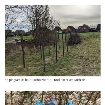
Kolpingfamilie baut Totholzhecke – und bittet um Mithilfe