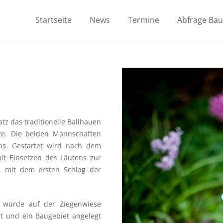
Startseite
News
Termine
Abfrage Ba
tz das traditionelle Ballhauen
ite. Die beiden Mannschaften
hs. Gestartet wird nach dem
it Einsetzen des Läutens zur
, mit dem ersten Schlag der
, wurde auf der Ziegenwiese
ut und ein Baugebiet angelegt