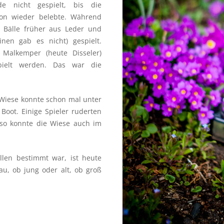
e nicht gespielt, bis die
ion wieder belebte. Während
e Bälle früher aus Leder und
en gab es nicht) gespielt.
Malkemper (heute Disseler)
pielt werden. Das war die
 Wiese konnte schon mal unter
Boot. Einige Spieler ruderten
so konnte die Wiese auch im
len bestimmt war, ist heute
u, ob jung oder alt, ob groß