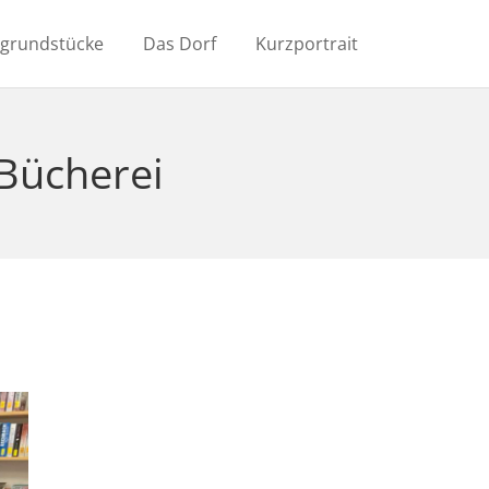
ugrundstücke
Das Dorf
Kurzportrait
 Bücherei