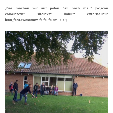
„
Das machen wir auf jeden Fall noch mal!“ [vc_icon
color=“text“ size=“xs“ link=““ external=“0″
icon_fontawesome=“fa fa- fa-smile-o“]