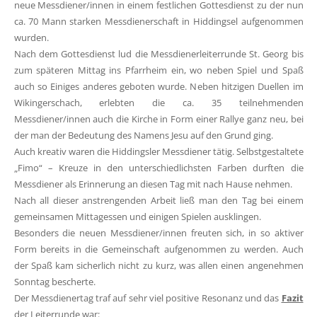
neue Messdiener/innen in einem festlichen Gottesdienst zu der nun
ca. 70 Mann starken Messdienerschaft in Hiddingsel aufgenommen
wurden.
Nach dem Gottesdienst lud die Messdienerleiterrunde St. Georg bis
zum späteren Mittag ins Pfarrheim ein, wo neben Spiel und Spaß
auch so Einiges anderes geboten wurde. Neben hitzigen Duellen im
Wikingerschach, erlebten die ca. 35 teilnehmenden
Messdiener/innen auch die Kirche in Form einer Rallye ganz neu, bei
der man der Bedeutung des Namens Jesu auf den Grund ging.
Auch kreativ waren die Hiddingsler Messdiener tätig. Selbstgestaltete
„Fimo“ – Kreuze in den unterschiedlichsten Farben durften die
Messdiener als Erinnerung an diesen Tag mit nach Hause nehmen.
Nach all dieser anstrengenden Arbeit ließ man den Tag bei einem
gemeinsamen Mittagessen und einigen Spielen ausklingen.
Besonders die neuen Messdiener/innen freuten sich, in so aktiver
Form bereits in die Gemeinschaft aufgenommen zu werden. Auch
der Spaß kam sicherlich nicht zu kurz, was allen einen angenehmen
Sonntag bescherte.
Der Messdienertag traf auf sehr viel positive Resonanz und das
Fazit
der Leiterrunde war: