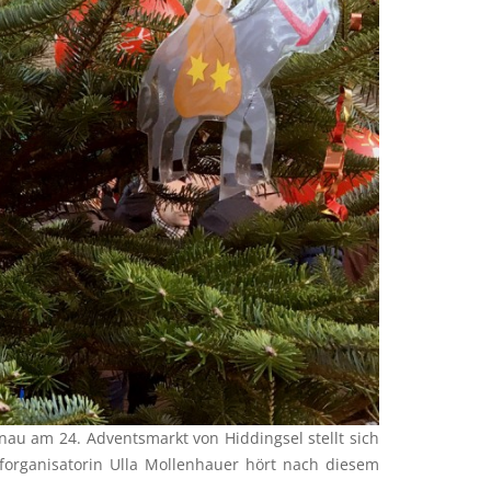
au am 24. Adventsmarkt von Hiddingsel stellt sich
forganisatorin Ulla Mollenhauer hört nach diesem