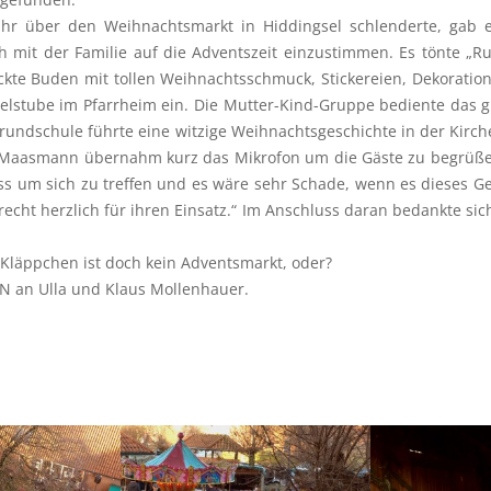
r über den Weihnachtsmarkt in Hiddingsel schlenderte, gab es 
ich mit der Familie auf die Adventszeit einzustimmen. Es tönte „
te Buden mit tollen Weihnachtsschmuck, Stickereien, Dekorationen
telstube im Pfarrheim ein. Die Mutter-Kind-Gruppe bediente das gut
 Grundschule führte eine witzige Weihnachtsgeschichte in der Kir
u Maasmann übernahm kurz das Mikrofon um die Gäste zu begrüßen
nlass um sich zu treffen und es wäre sehr Schade, wenn es dieses 
echt herzlich für ihren Einsatz.“ Im Anschluss daran bedankte sic
 Kläppchen ist doch kein Adventsmarkt, oder?
N an Ulla und Klaus Mollenhauer.