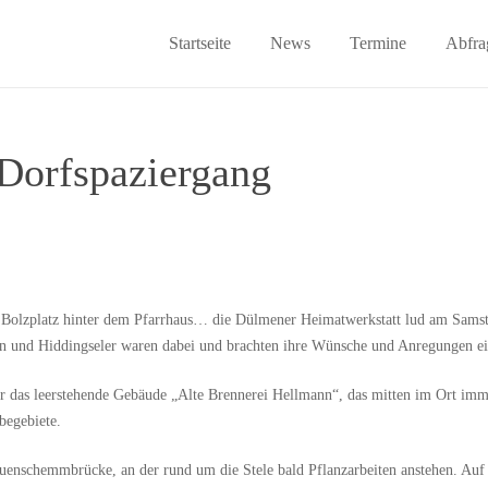
Startseite
News
Termine
Abfra
 Dorfspaziergang
Bolzplatz hinter dem Pfarrhaus… die Dülmener Heimatwerkstatt lud am Samst
en und Hiddingseler waren dabei und brachten ihre Wünsche und Anregungen ei
 das leerstehende Gebäude „Alte Brennerei Hellmann“, das mitten im Ort imme
egebiete.
auenschemmbrücke, an der rund um die Stele bald Pflanzarbeiten anstehen. Auf