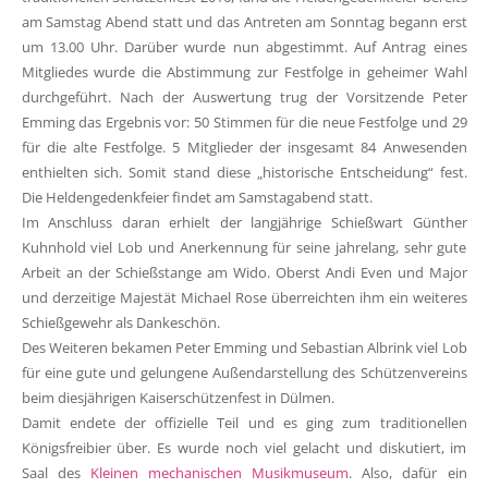
am Samstag Abend statt und das Antreten am Sonntag begann erst
um 13.00 Uhr. Darüber wurde nun abgestimmt. Auf Antrag eines
Mitgliedes wurde die Abstimmung zur Festfolge in geheimer Wahl
durchgeführt. Nach der Auswertung trug der Vorsitzende Peter
Emming das Ergebnis vor: 50 Stimmen für die neue Festfolge und 29
für die alte Festfolge. 5 Mitglieder der insgesamt 84 Anwesenden
enthielten sich. Somit stand diese „historische Entscheidung“ fest.
Die Heldengedenkfeier findet am Samstagabend statt.
Im Anschluss daran erhielt der langjährige Schießwart Günther
Kuhnhold viel Lob und Anerkennung für seine jahrelang, sehr gute
Arbeit an der Schießstange am Wido. Oberst Andi Even und Major
und derzeitige Majestät Michael Rose überreichten ihm ein weiteres
Schießgewehr als Dankeschön.
Des Weiteren bekamen Peter Emming und Sebastian Albrink viel Lob
für eine gute und gelungene Außendarstellung des Schützenvereins
beim diesjährigen Kaiserschützenfest in Dülmen.
Damit endete der offizielle Teil und es ging zum traditionellen
Königsfreibier über. Es wurde noch viel gelacht und diskutiert, im
Saal des
Kleinen mechanischen Musikmuseum
. Also, dafür ein