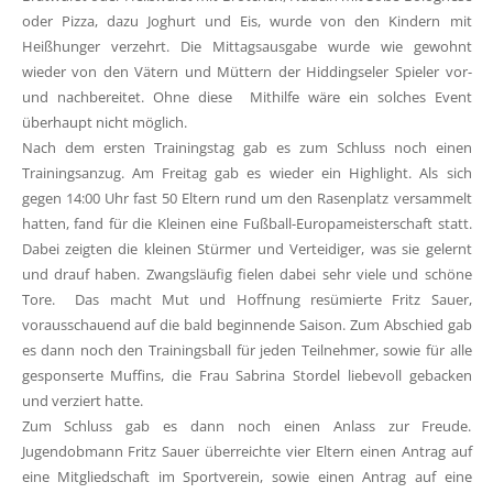
oder Pizza, dazu Joghurt und Eis, wurde von den Kindern mit
Heißhunger verzehrt. Die Mittagsausgabe wurde wie gewohnt
wieder von den Vätern und Müttern der Hiddingseler Spieler vor-
und nachbereitet. Ohne diese Mithilfe wäre ein solches Event
überhaupt nicht möglich.
Nach dem ersten Trainingstag gab es zum Schluss noch einen
Trainingsanzug. Am Freitag gab es wieder ein Highlight. Als sich
gegen 14:00 Uhr fast 50 Eltern rund um den Rasenplatz versammelt
hatten, fand für die Kleinen eine Fußball-Europameisterschaft statt.
Dabei zeigten die kleinen Stürmer und Verteidiger, was sie gelernt
und drauf haben. Zwangsläufig fielen dabei sehr viele und schöne
Tore. Das macht Mut und Hoffnung resümierte Fritz Sauer,
vorausschauend auf die bald beginnende Saison. Zum Abschied gab
es dann noch den Trainingsball für jeden Teilnehmer, sowie für alle
gesponserte Muffins, die Frau Sabrina Stordel liebevoll gebacken
und verziert hatte.
Zum Schluss gab es dann noch einen Anlass zur Freude.
Jugendobmann Fritz Sauer überreichte vier Eltern einen Antrag auf
eine Mitgliedschaft im Sportverein, sowie einen Antrag auf eine