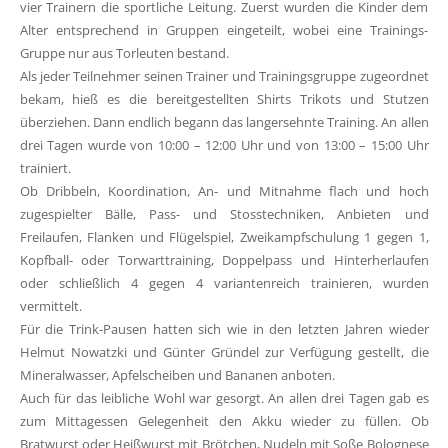
vier Trainern die sportliche Leitung. Zuerst wurden die Kinder dem
Alter entsprechend in Gruppen eingeteilt, wobei eine Trainings-
Gruppe nur aus Torleuten bestand.
Als jeder Teilnehmer seinen Trainer und Trainingsgruppe zugeordnet
bekam, hieß es die bereitgestellten Shirts Trikots und Stutzen
überziehen. Dann endlich begann das langersehnte Training. An allen
drei Tagen wurde von 10:00 – 12:00 Uhr und von 13:00 – 15:00 Uhr
trainiert.
Ob Dribbeln, Koordination, An- und Mitnahme flach und hoch
zugespielter Bälle, Pass- und Stosstechniken, Anbieten und
Freilaufen, Flanken und Flügelspiel, Zweikampfschulung 1 gegen 1,
Kopfball- oder Torwarttraining, Doppelpass und Hinterherlaufen
oder schließlich 4 gegen 4 variantenreich trainieren, wurden
vermittelt.
Für die Trink-Pausen hatten sich wie in den letzten Jahren wieder
Helmut Nowatzki und Günter Gründel zur Verfügung gestellt, die
Mineralwasser, Apfelscheiben und Bananen anboten.
Auch für das leibliche Wohl war gesorgt. An allen drei Tagen gab es
zum Mittagessen Gelegenheit den Akku wieder zu füllen. Ob
Bratwurst oder Heißwurst mit Brötchen, Nudeln mit Soße Bolognese