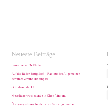
Neueste Beiträge
Lesesommer für Kinder
N
Auf die Räder, fertig, los! – Radtour des Allgemeinen
Schützenvereins Hiddingsel
Grillabend der kfd
Messdienerwochenende in Olfen-Vinnum
Übergangslösung für den alten Sattler gefunden