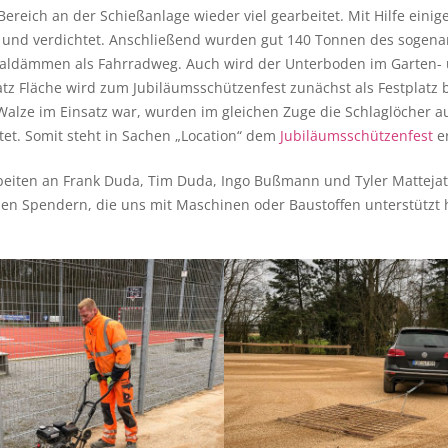
eich an der Schießanlage wieder viel gearbeitet. Mit Hilfe eini
 und verdichtet. Anschließend wurden gut 140 Tonnen des sogenan
naldämmen als Fahrradweg. Auch wird der Unterboden im Garten- 
tz Fläche wird zum Jubiläumsschützenfest zunächst als Festplatz b
 Walze im Einsatz war, wurden im gleichen Zuge die Schlaglöcher 
tet. Somit steht in Sachen „Location“ dem
Jubiläumsschützenfest
er
beiten an Frank Duda, Tim Duda, Ingo Bußmann und Tyler Mattejat
len Spendern, die uns mit Maschinen oder Baustoffen unterstützt