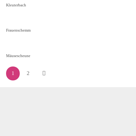
Kleuterbach
Frauenschemm
Mäusescheune
1
2